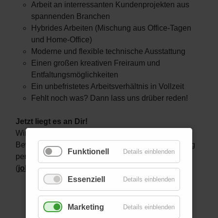
Arbeit an interressanten Kundenprojekten aus
spannenden Branchen
Hybrides Arbeiten (Mischung aus Office-Tagen
und Home-Office)
Moderne und flexible technische Ausstattung
Einen großen kreativen Freiraum und
Entfaltungsmöglichkeiten
Ein unbefristetes Arbeitsverhältnis in Vollzeit
Fehlt noch was? Dann lass uns drüber reden!
Jetzt liegt es an Dir!
Wir freuen uns über Deine aussagekräftigen
Bewerbungsunterlagen und eine Gehaltsvorstellung
Funktionell
Details einblenden
per E-Mail an Andreas Arnold
(
jobs@goodwillrun.de
).
Essenziell
Details einblenden
Marketing
Details einblenden