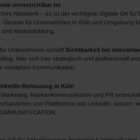
te unverzichtbar ist
liches Netzwerk – es ist der wichtigste digitale Ort 
. Gerade für Unternehmen in Köln und Umgebung bie
 und Markenbildung.
für Unternehmen schafft
Sichtbarkeit bei relevant
ting. Wer sich hier strategisch und professionell posi
Wir verstehen Kommunikation.
nkedIn-Betreuung in Köln
a Marketing, Markenkommunikation und PR entwickeln 
 Mechanismen von Plattformen wie LinkedIn, wissen, 
: COMMUNITYCATION.
 auf die Anforderungen moderner Kommunikation.