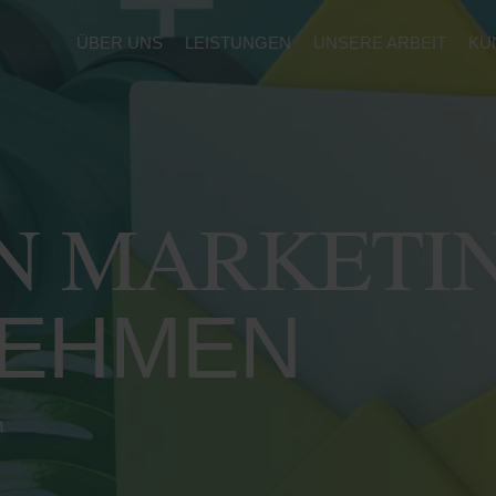
ÜBER UNS
LEISTUNGEN
UNSERE ARBEIT
KU
N MARKETI
EHMEN
n